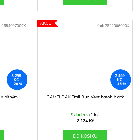
AKCE
:
2654007000X
Kód:
2822006000X
3 299
2 499
KČ
KČ
–20 %
–15 %
s pitným
CAMELBAK Trail Run Vest batoh black
Skladem
(1 ks)
2 124 Kč
DO KOŠÍKU