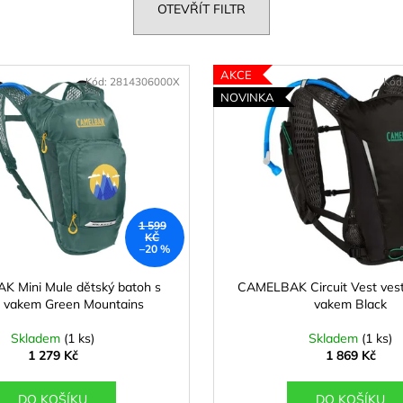
OTEVŘÍT FILTR
AKCE
Kód:
2814306000X
Kód
NOVINKA
1 599
KČ
–20 %
 Mini Mule dětský batoh s
CAMELBAK Circuit Vest vest
m vakem Green Mountains
vakem Black
Skladem
(1 ks)
Skladem
(1 ks)
1 279 Kč
1 869 Kč
DO KOŠÍKU
DO KOŠÍKU