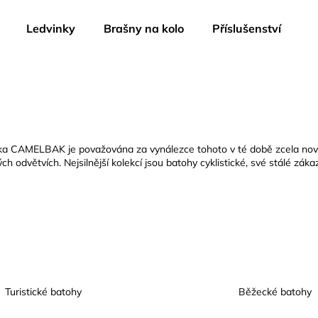
Ledvinky
Brašny na kolo
Příslušenství
Co potřebujete najít?
HLEDAT
načka CAMELBAK je považována za vynálezce tohoto v té době zcela no
dvětvích. Nejsilnější kolekcí jsou batohy cyklistické, své stálé zákazn
Doporučujeme
Turistické batohy
Běžecké batohy
CAMELBAK EDDY+ KIDS 400 ML
CAMELBAK THRI