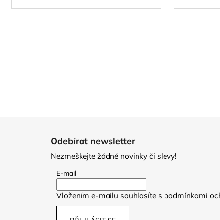
Z
á
Odebírat newsletter
p
Nezmeškejte žádné novinky či slevy!
a
t
E-mail
í
Vložením e-mailu souhlasíte s
podmínkami och