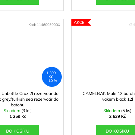
AKCE
Kód:
1146003000X
Kód
1 399
KČ
–10 %
nbottle Crux 2l rezervoár do
CAMELBAK Mule 12 batoh 
t grey/turkish sea rezervoár do
vakem black 12l
batohu
Skladem
(3 ks)
Skladem
(5 ks)
1 259 Kč
2 639 Kč
DO KOŠÍKU
DO KOŠÍKU