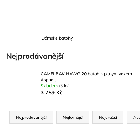
DĚTSKÁ LÁHEV SHARKS AND RAYS
281 Kč
Původně:
469 Kč
Dámské batohy
Nejprodávanější
CAMELBAK HAWG 20 batoh s pitným vakem
Asphalt
Skladem
(3 ks)
3 759 Kč
Ř
a
Nejprodávanější
Nejlevnější
Nejdražší
Ab
z
e