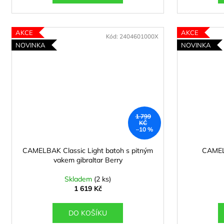
AKCE
AKCE
Kód:
2404601000X
NOVINKA
NOVINKA
1 799
KČ
–10 %
CAMELBAK Classic Light batoh s pitným
CAMEL
vakem gibraltar Berry
Skladem
(2 ks)
1 619 Kč
DO KOŠÍKU