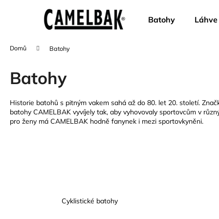
K
Přejít
na
o
Batohy
Láhve
obsah
Zpět
Zpět
š
do
do
í
Domů
Batohy
k
obchodu
obchodu
Batohy
Historie batohů s pitným vakem sahá až do 80. let 20. století. Z
batohy CAMELBAK vyvíjely tak, aby vyhovovaly sportovcům v různých o
pro ženy má CAMELBAK hodně fanynek i mezi sportovkyněni.
Cyklistické batohy
CAMELBAK EDDY+ KIDS 400 ML