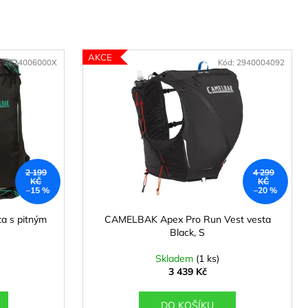
AKCE
:
2824006000X
Kód:
2940004092
2 199
4 299
KČ
KČ
–15 %
–20 %
a s pitným
CAMELBAK Apex Pro Run Vest vesta
Black, S
Skladem
(1 ks)
3 439 Kč
DO KOŠÍKU