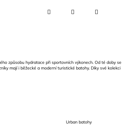
Hledat
Přihlášení
Nákupní
košík
vého způsobu hydratace při sportovních výkonech. Od té doby se
íky mají i běžecké a moderní turistické batohy. Díky své kolekci
Urban batohy
VE KIDS BITE VALVE