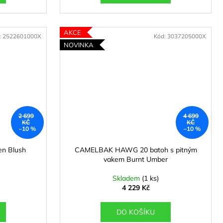
AKCE
:
2522601000X
Kód:
3037205000X
NOVINKA
2 699
4 699
KČ
KČ
–10 %
–10 %
n Blush
CAMELBAK HAWG 20 batoh s pitným
vakem Burnt Umber
Skladem
(1 ks)
4 229 Kč
DO KOŠÍKU