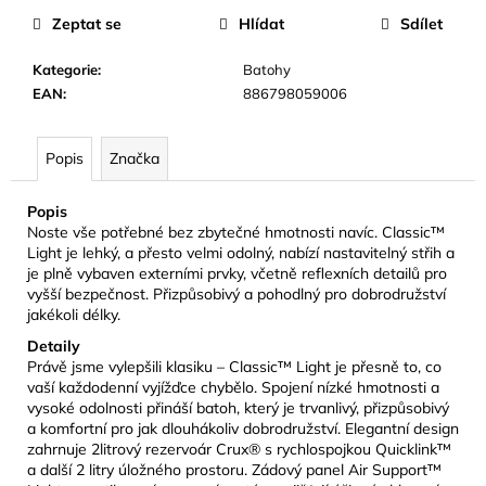
č
Zeptat se
Hlídat
Sdílet
u
j
Kategorie
:
Batohy
e
EAN
:
886798059006
m
e
Popis
Značka
CAMELBAK
EDDY+
Popis
KIDS
Noste vše potřebné bez zbytečné hmotnosti navíc. Classic™
400
Light je lehký, a přesto velmi odolný, nabízí nastavitelný střih a
ML
je plně vybaven externími prvky, včetně reflexních detailů pro
DĚTSKÁ
vyšší bezpečnost. Přizpůsobivý a pohodlný pro dobrodružství
LÁHEV
jakékoli délky.
SHARKS
AND
Detaily
RAYS
Právě jsme vylepšili klasiku – Classic™ Light je přesně to, co
281
vaší každodenní vyjížďce chybělo. Spojení nízké hmotnosti a
Kč
vysoké odolnosti přináší batoh, který je trvanlivý, přizpůsobivý
Původně:
a komfortní pro jak dlouhákoliv dobrodružství. Elegantní design
469
zahrnuje 2litrový rezervoár Crux® s rychlospojkou Quicklink™
Kč
a další 2 litry úložného prostoru. Zádový panel Air Support™