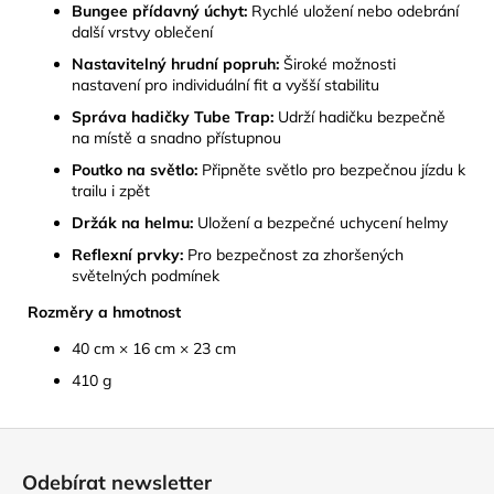
Bungee přídavný úchyt:
Rychlé uložení nebo odebrání
další vrstvy oblečení
Nastavitelný hrudní popruh:
Široké možnosti
nastavení pro individuální fit a vyšší stabilitu
Správa hadičky Tube Trap:
Udrží hadičku bezpečně
na místě a snadno přístupnou
Poutko na světlo:
Připněte světlo pro bezpečnou jízdu k
trailu i zpět
Držák na helmu:
Uložení a bezpečné uchycení helmy
Reflexní prvky:
Pro bezpečnost za zhoršených
světelných podmínek
Rozměry a hmotnost
40 cm × 16 cm × 23 cm
410 g
Z
á
Odebírat newsletter