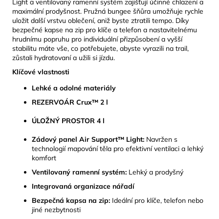
Light a ventilovaný ramenní systém zajišťují účinné chlazení a
maximální prodyšnost. Pružná bungee šňůra umožňuje rychle
uložit další vrstvu oblečení, aniž byste ztratili tempo. Díky
bezpečné kapse na zip pro klíče a telefon a nastavitelnému
hrudnímu popruhu pro individuální přizpůsobení a vyšší
stabilitu máte vše, co potřebujete, abyste vyrazili na trail,
zůstali hydratovaní a užili si jízdu.
Klíčové vlastnosti
Lehké a odolné materiály
REZERVOÁR Crux™ 2 l
ÚLOŽNÝ PROSTOR 4 l
Zádový panel Air Support™ Light:
Navržen s
technologií mapování těla pro efektivní ventilaci a lehký
komfort
Ventilovaný ramenní systém:
Lehký a prodyšný
Integrovaná organizace nářadí
Bezpečná kapsa na zip:
Ideální pro klíče, telefon nebo
jiné nezbytnosti