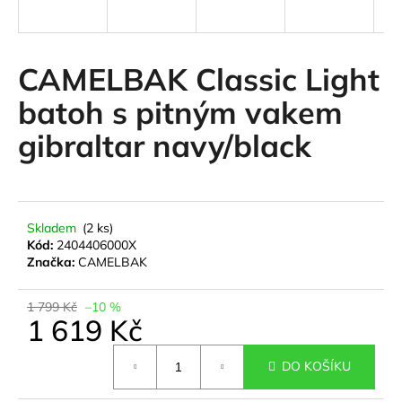
a
j
í
CAMELBAK Classic Light
t
batoh s pitným vakem
?
gibraltar navy/black
HLEDAT
Skladem
(2 ks)
Kód:
2404406000X
Značka:
CAMELBAK
D
o
1 799 Kč
–10 %
1 619 Kč
p
o
Měrná
r
DO KOŠÍKU
cena:
u