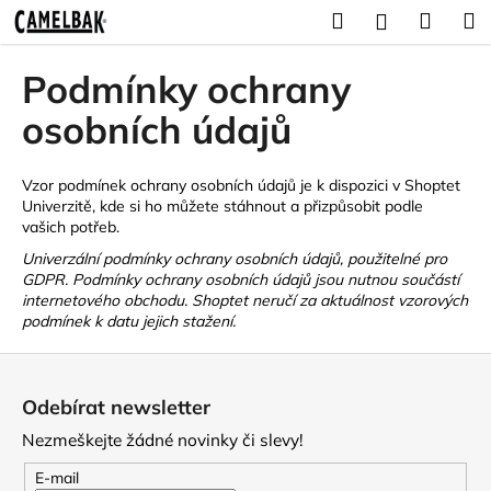
K
Přejít
Hledat
Náku
M
Přihlášení
na
o
obsah
Zpět
Zpět
košík
š
Podmínky ochrany
í
C
osobních údajů
k
o
p
Vzor podmínek ochrany osobních údajů je k dispozici v Shoptet
o
Univerzitě, kde si ho
můžete stáhnout
a přizpůsobit podle
vašich potřeb.
t
ř
Univerzální podmínky ochrany osobních údajů, použitelné pro
GDPR. Podmínky ochrany osobních údajů jsou nutnou součástí
e
internetového obchodu. Shoptet neručí za aktuálnost vzorových
b
podmínek k datu jejich stažení.
u
Z
j
á
e
Odebírat newsletter
p
t
Nezmeškejte žádné novinky či slevy!
a
e
t
E-mail
n