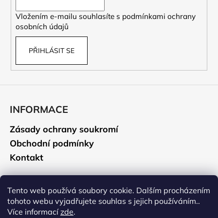
í
a
Vložením e-mailu souhlasíte s
podmínkami ochrany
j
osobních údajů
í
t
PŘIHLÁSIT SE
?
INFORMACE
HLEDAT
Zásady ochrany soukromí
Obchodní podmínky
D
Kontakt
o
p
o
CAMELBAK
Tento web používá soubory cookie. Dalším procházením
r
tohoto webu vyjadřujete souhlas s jejich používáním..
u
Údržba a čištění
Více informací
zde
.