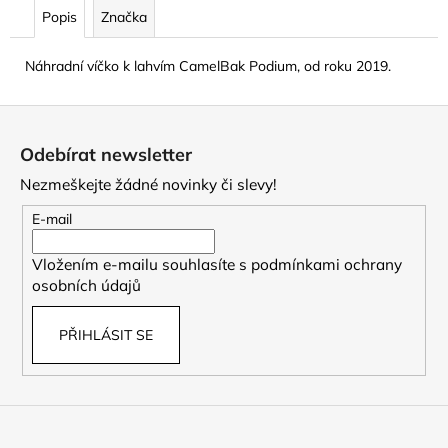
č
Popis
Značka
u
j
Náhradní víčko k lahvím CamelBak Podium, od roku 2019.
e
m
e
Z
á
Odebírat newsletter
p
CAMELBAK
Nezmeškejte žádné novinky či slevy!
EDDY+
a
KIDS
t
E-mail
400
ML
í
DĚTSKÁ
Vložením e-mailu souhlasíte s
podmínkami ochrany
LÁHEV
osobních údajů
HIP
DINOS
281
PŘIHLÁSIT SE
Kč
Původně:
449
Kč