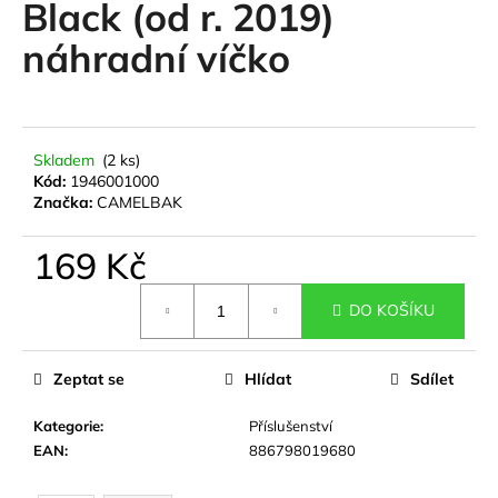
Black (od r. 2019)
a
náhradní víčko
j
í
t
?
Skladem
(2 ks)
Kód:
1946001000
Značka:
CAMELBAK
169 Kč
HLEDAT
Měrná
DO KOŠÍKU
cena:
D
o
Zeptat se
Hlídat
Sdílet
p
o
Kategorie
:
Příslušenství
r
EAN
:
886798019680
u