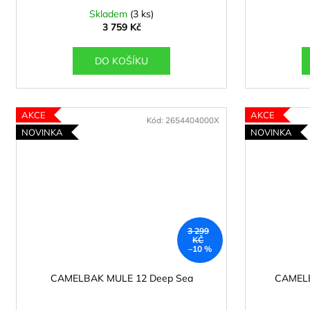
t
Skladem
(3 ks)
ů
3 759 Kč
DO KOŠÍKU
AKCE
AKCE
Kód:
2654404000X
NOVINKA
NOVINKA
3 299
KČ
–10 %
CAMELBAK MULE 12 Deep Sea
CAMELB