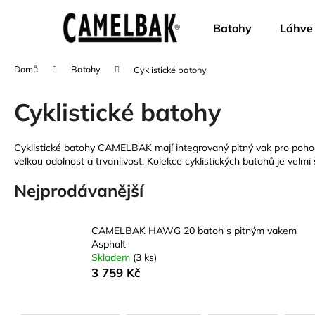
K
Přejít
na
o
Batohy
Láhve
obsah
Zpět
Zpět
š
do
do
í
Domů
Batohy
Cyklistické batohy
k
obchodu
obchodu
Cyklistické batohy
Cyklistické batohy CAMELBAK mají integrovaný pitný vak pro pohodlné
velkou odolnost a trvanlivost. Kolekce cyklistických batohů je velmi 
Nejprodávanější
CAMELBAK HAWG 20 batoh s pitným vakem
Asphalt
Skladem
(3 ks)
3 759 Kč
CAMELBAK EDDY+ KIDS 400 ML
Ř