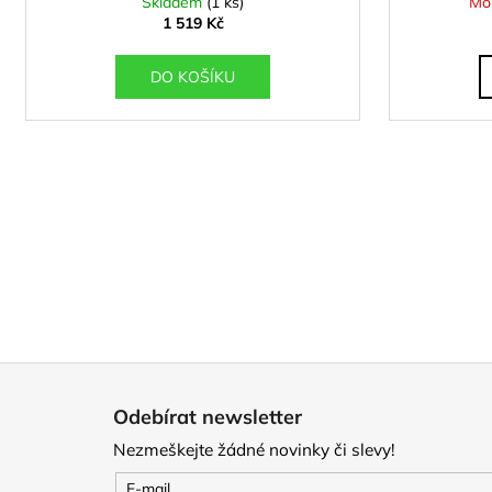
Skladem
(1 ks)
Mo
1 519 Kč
DO KOŠÍKU
Z
á
Odebírat newsletter
p
Nezmeškejte žádné novinky či slevy!
a
t
E-mail