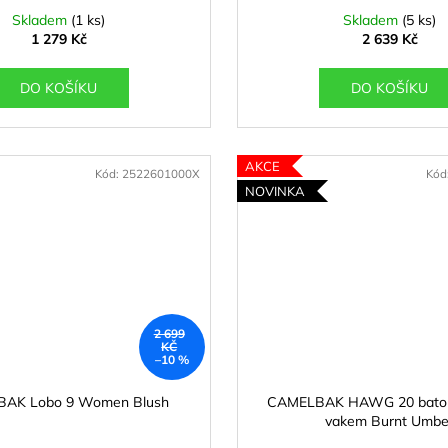
Skladem
(1 ks)
Skladem
(5 ks)
1 279 Kč
2 639 Kč
DO KOŠÍKU
DO KOŠÍKU
AKCE
Kód:
2522601000X
Kód
NOVINKA
2 699
KČ
–10 %
AK Lobo 9 Women Blush
CAMELBAK HAWG 20 batoh
vakem Burnt Umbe