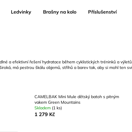
Ledvinky
Brašny na kolo
Příslušenství
Co potřebujete najít?
HLEDAT
 a efektivní řešení hydratace během cyklistických tréninků a výletů. V
široká, má pestrou škálu objemů, střihů a barev tak, aby si mohl ten svů
Doporučujeme
CAMELBAK Mini Mule dětský batoh s pitným
vakem Green Mountains
Skladem
(1 ks)
1 279 Kč
CAMELBAK EDDY+ KIDS 400 ML
CAMELBAK EDD