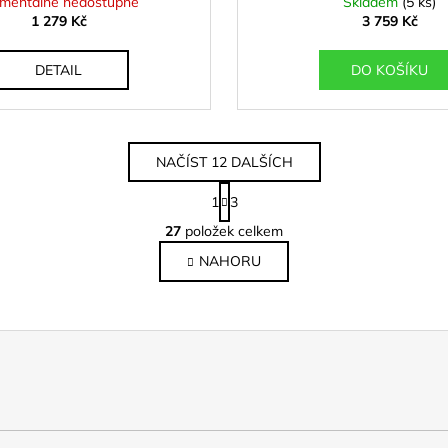
mentálně nedostupné
Skladem
(5 ks)
1 279 Kč
3 759 Kč
DETAIL
DO KOŠÍKU
NAČÍST 12 DALŠÍCH
S
1
3
t
O
r
27
položek celkem
v
á
NAHORU
l
n
k
á
o
d
v
a
á
c
n
í
í
p
r
v