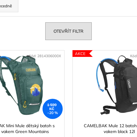
DĚTSKÁ LÁHEV JUNGLE ANIMALS
DĚTSKÁ LÁHEV 
ecedně
281 Kč
281 Kč
Původně:
469 Kč
Původně:
449 K
OTEVŘÍT FILTR
AKCE
Kód:
2814306000X
Kód
1 599
KČ
–20 %
 Mini Mule dětský batoh s
CAMELBAK Mule 12 batoh 
m vakem Green Mountains
vakem black 12l