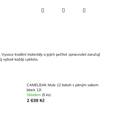
Hledat
Přihlášení
Nákupní
košík
ysoce kvalitní materiály a jejich pečlivé zpracování zaručují
j vybrat každý cyklista.
CAMELBAK Mule 12 batoh s pitným vakem
black 12l
Skladem
(5 ks)
2 639 Kč
Y+ KIDS 400 ML