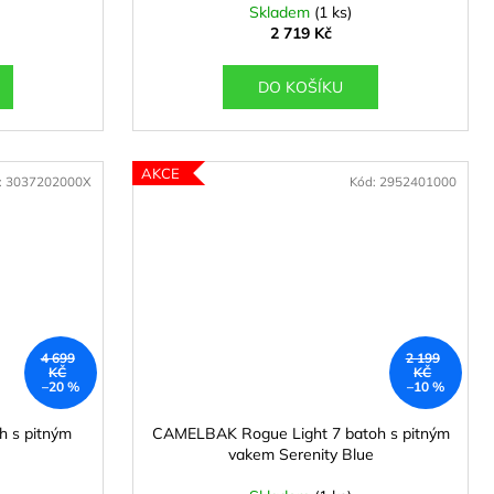
Skladem
(1 ks)
2 719 Kč
DO KOŠÍKU
AKCE
:
3037202000X
Kód:
2952401000
4 699
2 199
KČ
KČ
–20 %
–10 %
 s pitným
CAMELBAK Rogue Light 7 batoh s pitným
vakem Serenity Blue