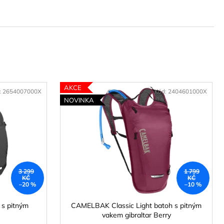
HIP DINOS
č
AKCE
:
2654007000X
Kód:
2404601000X
NOVINKA
3 299
1 799
KČ
KČ
–20 %
–10 %
s pitným
CAMELBAK Classic Light batoh s pitným
vakem gibraltar Berry