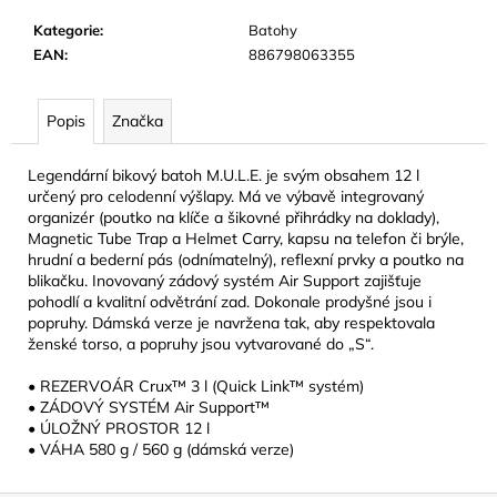
č
u
Kategorie
:
Batohy
j
EAN
:
886798063355
e
m
Popis
Značka
e
Legendární bikový batoh M.U.L.E. je svým obsahem 12 l
CAMELBAK
určený pro celodenní výšlapy. Má ve výbavě integrovaný
THRIVE
organizér (poutko na klíče a šikovné přihrádky na doklady),
KIDS
Magnetic Tube Trap a Helmet Carry, kapsu na telefon či brýle,
BITE
hrudní a bederní pás (odnímatelný), reflexní prvky a poutko na
VALVE
blikačku. Inovovaný zádový systém Air Support zajišťuje
MULTI-
pohodlí a kvalitní odvětrání zad. Dokonale prodyšné jsou i
COLOR
popruhy. Dámská verze je navržena tak, aby respektovala
429
ženské torso, a popruhy jsou vytvarované do „S“.
Kč
• REZERVOÁR Crux™ 3 l (Quick Link™ systém)
• ZÁDOVÝ SYSTÉM Air Support™
• ÚLOŽNÝ PROSTOR 12 l
• VÁHA 580 g / 560 g (dámská verze)