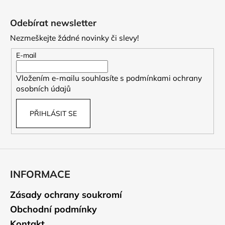
Z
á
Odebírat newsletter
p
Nezmeškejte žádné novinky či slevy!
a
t
E-mail
í
Vložením e-mailu souhlasíte s
podmínkami ochrany
osobních údajů
PŘIHLÁSIT SE
INFORMACE
Zásady ochrany soukromí
Obchodní podmínky
Kontakt