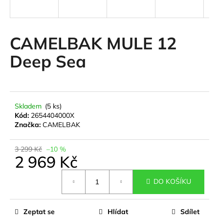
a
j
í
CAMELBAK MULE 12
t
Deep Sea
?
Skladem
(5 ks)
HLEDAT
Kód:
2654404000X
Značka:
CAMELBAK
3 299 Kč
–10 %
D
2 969 Kč
o
Měrná
p
DO KOŠÍKU
cena:
o
r
u
Zeptat se
Hlídat
Sdílet