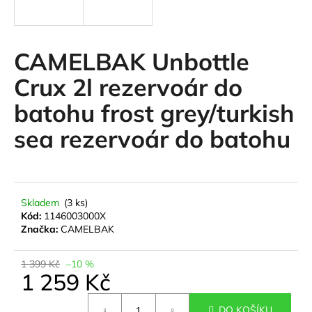
a
j
í
CAMELBAK Unbottle
t
Crux 2l rezervoár do
?
batohu frost grey/turkish
sea rezervoár do batohu
HLEDAT
Skladem
(3 ks)
Kód:
1146003000X
D
Značka:
CAMELBAK
o
p
1 399 Kč
–10 %
o
1 259 Kč
r
u
Měrná
DO KOŠÍKU
cena: