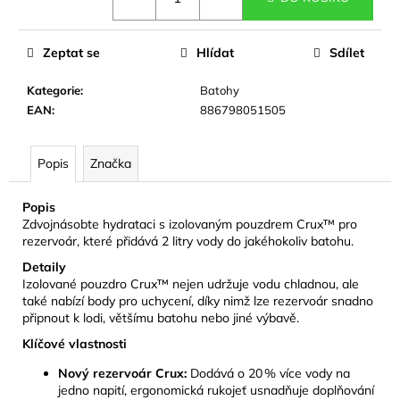
č
u
j
Zeptat se
Hlídat
Sdílet
e
m
Kategorie
:
Batohy
e
EAN
:
886798051505
CAMELBAK
Popis
Značka
EDDY+
KIDS
400
Popis
ML
Zdvojnásobte hydrataci s izolovaným pouzdrem Crux™ pro
DĚTSKÁ
rezervoár, které přidává 2 litry vody do jakéhokoliv batohu.
LÁHEV
JUNGLE
Detaily
ANIMALS
Izolované pouzdro Crux™ nejen udržuje vodu chladnou, ale
281
také nabízí body pro uchycení, díky nimž lze rezervoár snadno
Kč
připnout k lodi, většímu batohu nebo jiné výbavě.
Původně:
Klíčové vlastnosti
469
Kč
Nový rezervoár Crux:
Dodává o 20 % více vody na
jedno napití, ergonomická rukojeť usnadňuje doplňování