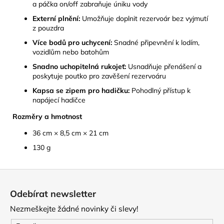
a páčka on/off zabraňuje úniku vody
Externí plnění:
Umožňuje doplnit rezervoár bez vyjmutí
z pouzdra
Více bodů pro uchycení:
Snadné připevnění k lodím,
vozidlům nebo batohům
Snadno uchopitelná rukojeť:
Usnadňuje přenášení a
poskytuje poutko pro zavěšení rezervoáru
Kapsa se zipem pro hadičku:
Pohodlný přístup k
napájecí hadičce
Rozměry a hmotnost
36 cm × 8,5 cm × 21 cm
130 g
Z
á
Odebírat newsletter
p
Nezmeškejte žádné novinky či slevy!
a