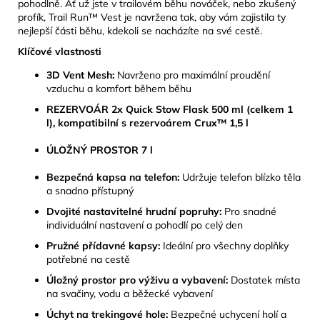
pohodlně. Ať už jste v trailovém běhu nováček, nebo zkušený
profík, Trail Run™ Vest je navržena tak, aby vám zajistila ty
nejlepší části běhu, kdekoli se nacházíte na své cestě.
Klíčové vlastnosti
3D Vent Mesh:
Navrženo pro maximální proudění
vzduchu a komfort během běhu
REZERVOÁR 2x Quick Stow Flask 500 ml (celkem 1
l), kompatibilní s rezervoárem Crux™ 1,5 l
ÚLOŽNÝ PROSTOR 7 l
Bezpečná kapsa na telefon:
Udržuje telefon blízko těla
a snadno přístupný
Dvojité nastavitelné hrudní popruhy:
Pro snadné
individuální nastavení a pohodlí po celý den
Pružné přídavné kapsy:
Ideální pro všechny doplňky
potřebné na cestě
Úložný prostor pro výživu a vybavení:
Dostatek místa
na svačiny, vodu a běžecké vybavení
Úchyt na trekingové hole:
Bezpečné uchycení holí a