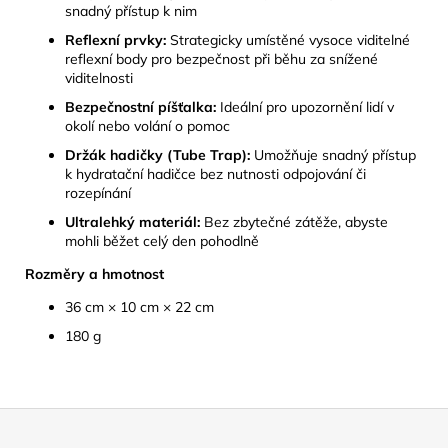
snadný přístup k nim
Reflexní prvky:
Strategicky umístěné vysoce viditelné
reflexní body pro bezpečnost při běhu za snížené
viditelnosti
Bezpečnostní píšťalka:
Ideální pro upozornění lidí v
okolí nebo volání o pomoc
Držák hadičky (Tube Trap):
Umožňuje snadný přístup
k hydratační hadičce bez nutnosti odpojování či
rozepínání
Ultralehký materiál:
Bez zbytečné zátěže, abyste
mohli běžet celý den pohodlně
Rozměry a hmotnost
36 cm × 10 cm × 22 cm
180 g
Z
á