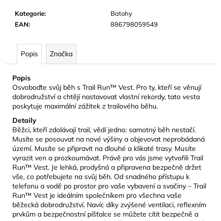
č
u
Kategorie
:
Batohy
j
EAN
:
886798059549
e
m
Popis
Značka
e
Popis
CAMELBAK
Osvoboďte svůj běh s Trail Run™ Vest. Pro ty, kteří se věnují
EDDY+
dobrodružství a chtějí nastavovat vlastní rekordy, tato vesta
KIDS
poskytuje maximální zážitek z trailového běhu.
400
ML
Detaily
DĚTSKÁ
Běžci, kteří zdolávají trail, vědí jedno: samotný běh nestačí.
LÁHEV
Musíte se posouvat na nové výšiny a objevovat neprobádaná
JUNGLE
území. Musíte se připravit na dlouhé a klikaté trasy. Musíte
ANIMALS
vyrazit ven a prozkoumávat. Právě pro vás jsme vytvořili Trail
281
Run™ Vest. Je lehká, prodyšná a připravena bezpečně držet
Kč
vše, co potřebujete na svůj běh. Od snadného přístupu k
Původně:
telefonu a vodě po prostor pro vaše vybavení a svačiny – Trail
469
Run™ Vest je ideálním společníkem pro všechna vaše
Kč
běžecká dobrodružství. Navíc díky zvýšené ventilaci, reflexním
prvkům a bezpečnostní píšťalce se můžete cítit bezpečně a