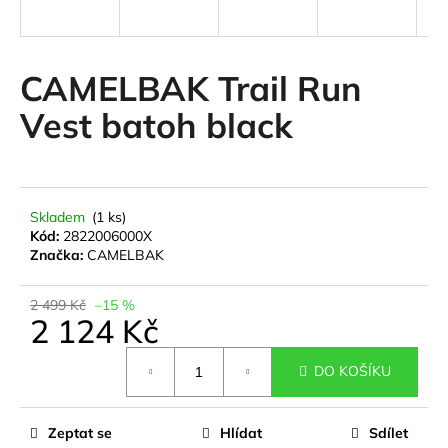
a
j
í
CAMELBAK Trail Run
t
Vest batoh black
?
Skladem
(1 ks)
HLEDAT
Kód:
2822006000X
Značka:
CAMELBAK
2 499 Kč
–15 %
D
2 124 Kč
o
Měrná
p
DO KOŠÍKU
cena:
o
r
u
Zeptat se
Hlídat
Sdílet