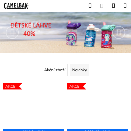
K
Přejít
Hledat
Náku
M
Přihlášení
na
o
C
obsah
Předchozí
Nás
Zpět
Zpět
košík
š
A
í
C
k
M
o
p
E
o
L
t
B
ř
Akční zboží
Novinky
e
A
b
AKCE
AKCE
K
u
j
-
e
l
t
á
e
n