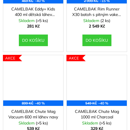
h
469 KČ
–40 %
2 999 KČ
–15 %
a
CAMELBAK Eddy+ Kids
CAMELBAK Rim Runner
v
j
400 ml dětská láhev
X30 batoh s pitným vakem
Colorblock butterflies
Terra Storm Grey
Skladem
(>5 ks)
Skladem
(2 ks)
í
e
281 Kč
2 549 Kč
t
,
?
DO KOŠÍKU
DO KOŠÍKU
t
e
AKCE
AKCE
r
HLEDAT
m
o
D
l
o
899 KČ
–40 %
549 KČ
–40 %
p
á
o
CAMELBAK Chute Mag
CAMELBAK Chute Mag
Vacuum 600 ml láhev navy
1000 ml Charcoal
r
h
Skladem
(>5 ks)
Skladem
(>5 ks)
u
539 Kč
329 Kč