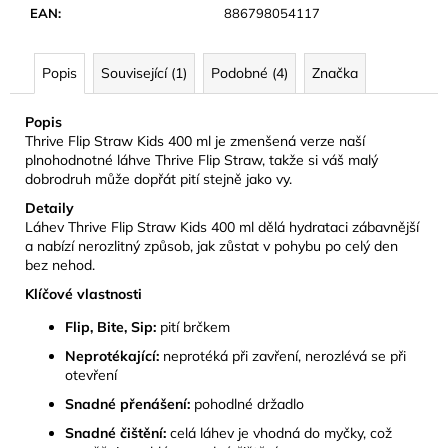
č
EAN
:
886798054117
u
j
e
Popis
Související (1)
Podobné (4)
Značka
m
e
Popis
Thrive Flip Straw Kids 400 ml je zmenšená verze naší
plnohodnotné láhve Thrive Flip Straw, takže si váš malý
CAMELBAK
dobrodruh může dopřát pití stejně jako vy.
EDDY+
KIDS
Detaily
400
Láhev Thrive Flip Straw Kids 400 ml dělá hydrataci zábavnější
ML
a nabízí nerozlitný způsob, jak zůstat v pohybu po celý den
DĚTSKÁ
bez nehod.
LÁHEV
SHARKS
Klíčové vlastnosti
AND
RAYS
Flip, Bite, Sip:
pití brčkem
281
Neprotékající:
neprotéká při zavření, nerozlévá se při
Kč
otevření
Původně:
469
Snadné přenášení:
pohodlné držadlo
Kč
Snadné čištění:
celá láhev je vhodná do myčky, což