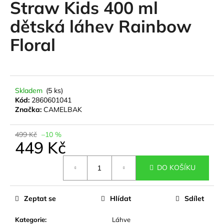
Straw Kids 400 ml
a
dětská láhev Rainbow
j
í
Floral
t
?
Skladem
(5 ks)
Kód:
2860601041
Značka:
CAMELBAK
HLEDAT
499 Kč
–10 %
449 Kč
D
Měrná
DO KOŠÍKU
cena:
o
p
o
Zeptat se
Hlídat
Sdílet
r
u
Kategorie
:
Láhve