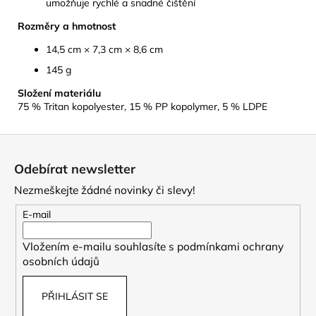
umožňuje rychlé a snadné čištění
Rozměry a hmotnost
14,5 cm × 7,3 cm × 8,6 cm
145 g
Složení materiálu
75 % Tritan kopolyester, 15 % PP kopolymer, 5 % LDPE
Z
á
Odebírat newsletter
p
Nezmeškejte žádné novinky či slevy!
a
t
E-mail
í
Vložením e-mailu souhlasíte s
podmínkami ochrany
osobních údajů
PŘIHLÁSIT SE