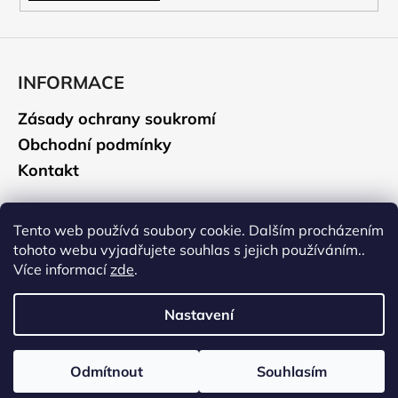
INFORMACE
Zásady ochrany soukromí
Obchodní podmínky
Kontakt
CAMELBAK
Tento web používá soubory cookie. Dalším procházením
tohoto webu vyjadřujete souhlas s jejich používáním..
Údržba a čištění
Více informací
zde
.
Historie značky
Nastavení
Vytvořil Shoptet
Odmítnout
Souhlasím
Copyright 2026
CAMELBAK.CZ
. Všechna práva vyhrazena.