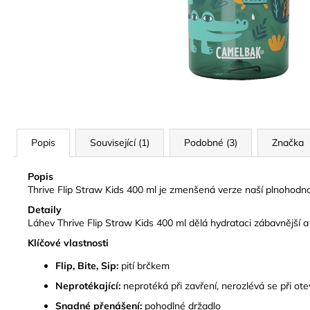
DĚTSKÁ LÁHEV JUNGLE ANIMALS
281 Kč
Původně:
469 Kč
Popis
Související (1)
Podobné (3)
Značka
Popis
Thrive Flip Straw Kids 400 ml je zmenšená verze naší plnohodnot
Detaily
Láhev Thrive Flip Straw Kids 400 ml dělá hydrataci zábavnější a
Klíčové vlastnosti
Flip, Bite, Sip:
pití brčkem
Neprotékající:
neprotéká při zavření, nerozlévá se při ote
Snadné přenášení:
pohodlné držadlo