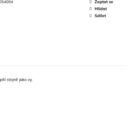
 SHARKS AND RAYS
Zeptat se
054094
Hlídat
č
Sdílet
tí stejně jako vy.