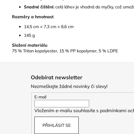
Snadné čištění:
celá láhev je vhodná do myčky, což umožň
Rozměry a hmotnost
14,5 cm × 7,3 cm × 8,6 cm
145 g
Složení materiálu
75 % Tritan kopolyester, 15 % PP kopolymer, 5 % LDPE
Z
á
Odebírat newsletter
p
Nezmeškejte žádné novinky či slevy!
a
t
E-mail
í
Vložením e-mailu souhlasíte s
podmínkami och
PŘIHLÁSIT SE