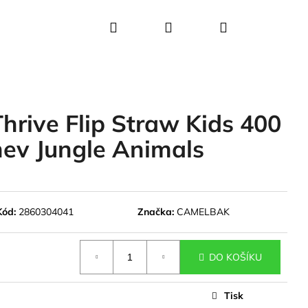
Hledat
Přihlášení
Nákupní
košík
ive Flip Straw Kids 400
hev Jungle Animals
Kód:
2860304041
Značka:
CAMELBAK
DO KOŠÍKU
Tisk
Y+ KIDS 400 ML