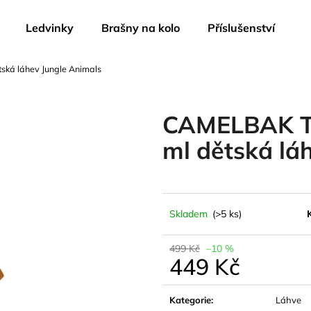
Ledvinky
Brašny na kolo
Příslušenství
ská láhev Jungle Animals
Co potřebujete najít?
CAMELBAK Thr
HLEDAT
ml dětská lá
Doporučujeme
Skladem
(>5 ks)
499 Kč
–10 %
449 Kč
Měrná
cena:
CAMELBAK THRIVE KIDS BITE VALVE
CAMELBAK EDD
Kategorie
:
Láhve