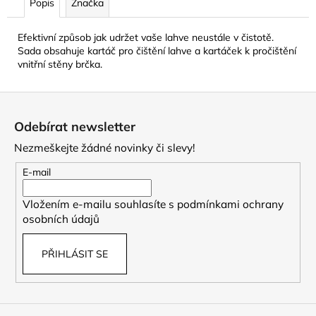
č
Popis
Značka
u
j
Efektivní způsob jak udržet vaše lahve neustále v čistotě.
e
Sada obsahuje kartáč pro čištění lahve a kartáček k pročištění
m
vnitřní stěny brčka.
e
Z
á
CAMELBAK
Odebírat newsletter
EDDY+
p
KIDS
Nezmeškejte žádné novinky či slevy!
a
400
ML
t
E-mail
DĚTSKÁ
í
LÁHEV
Vložením e-mailu souhlasíte s
podmínkami ochrany
SHARKS
AND
osobních údajů
RAYS
281
PŘIHLÁSIT SE
Kč
Původně:
469
Kč