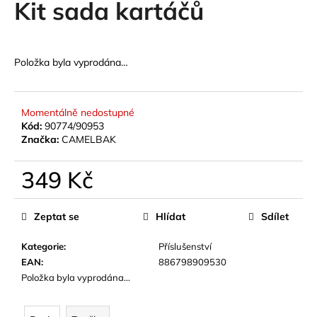
Kit sada kartáčů
a
j
í
Položka byla vyprodána…
t
?
Momentálně nedostupné
Kód:
90774/90953
Značka:
CAMELBAK
HLEDAT
349 Kč
Měrná
cena:
Zeptat se
Hlídat
Sdílet
D
o
Kategorie
:
Příslušenství
p
EAN
:
886798909530
o
Položka byla vyprodána…
r
u