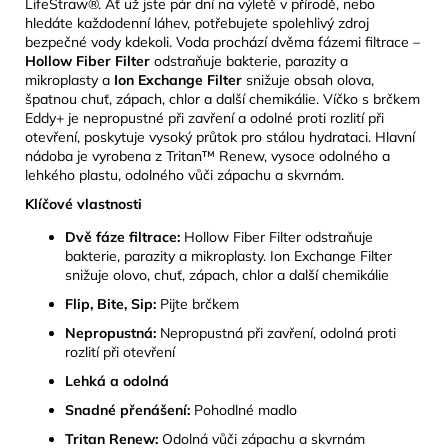
LifeStraw®. Ať už jste pár dní na výletě v přírodě, nebo
hledáte každodenní láhev, potřebujete spolehlivý zdroj
bezpečné vody kdekoli. Voda prochází dvěma fázemi filtrace –
Hollow Fiber Filter
odstraňuje bakterie, parazity a
mikroplasty a
Ion Exchange Filter
snižuje obsah olova,
špatnou chuť, zápach, chlor a další chemikálie. Víčko s brčkem
Eddy+ je nepropustné při zavření a odolné proti rozlití při
otevření, poskytuje vysoký průtok pro stálou hydrataci. Hlavní
nádoba je vyrobena z Tritan™ Renew, vysoce odolného a
lehkého plastu, odolného vůči zápachu a skvrnám.
Klíčové vlastnosti
Dvě fáze filtrace:
Hollow Fiber Filter odstraňuje
bakterie, parazity a mikroplasty. Ion Exchange Filter
snižuje olovo, chuť, zápach, chlor a další chemikálie
Flip, Bite, Sip:
Pijte brčkem
Nepropustná:
Nepropustná při zavření, odolná proti
rozlití při otevření
Lehká a odolná
Snadné přenášení:
Pohodlné madlo
Tritan Renew:
Odolná vůči zápachu a skvrnám