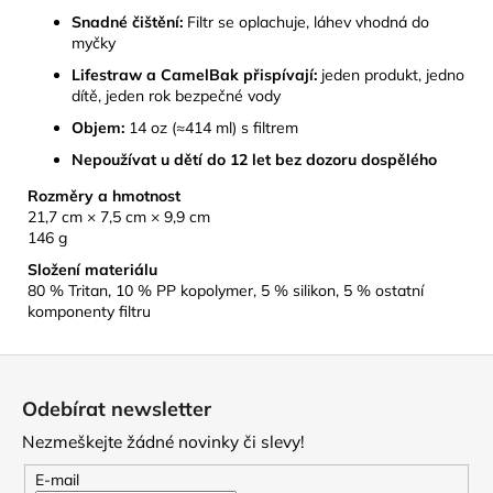
Snadné čištění:
Filtr se oplachuje, láhev vhodná do
myčky
Lifestraw a CamelBak přispívají:
jeden produkt, jedno
dítě, jeden rok bezpečné vody
Objem:
14 oz (≈414 ml) s filtrem
Nepoužívat u dětí do 12 let bez dozoru dospělého
Rozměry a hmotnost
21,7 cm × 7,5 cm × 9,9 cm
146 g
Složení materiálu
80 % Tritan, 10 % PP kopolymer, 5 % silikon, 5 % ostatní
komponenty filtru
Z
á
Odebírat newsletter
p
Nezmeškejte žádné novinky či slevy!
a
t
E-mail