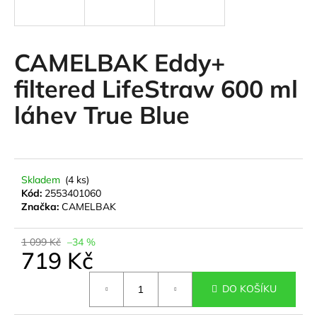
a
j
í
CAMELBAK Eddy+
t
filtered LifeStraw 600 ml
?
láhev True Blue
HLEDAT
Skladem
(4 ks)
Kód:
2553401060
Značka:
CAMELBAK
D
o
1 099 Kč
–34 %
719 Kč
p
o
Měrná
r
DO KOŠÍKU
cena:
u