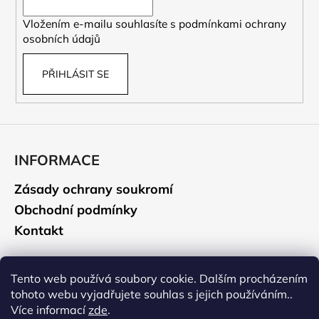
í
Vložením e-mailu souhlasíte s
podmínkami ochrany
osobních údajů
PŘIHLÁSIT SE
INFORMACE
Zásady ochrany soukromí
Obchodní podmínky
Kontakt
CAMELBAK
Tento web používá soubory cookie. Dalším procházením
tohoto webu vyjadřujete souhlas s jejich používáním..
Údržba a čištění
Více informací
zde
.