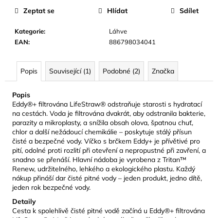
č
Zeptat se
Hlídat
Sdílet
u
j
Kategorie
:
Láhve
e
EAN
:
886798034041
m
e
Popis
Související (1)
Podobné (2)
Značka
CAMELBAK
EDDY+
Popis
KIDS
Eddy®+ filtrována LifeStraw® odstraňuje starosti s hydratací
400
na cestách. Voda je filtrována dvakrát, aby odstranila bakterie,
ML
parazity a mikroplasty, a snížila obsah olova, špatnou chuť,
DĚTSKÁ
chlor a další nežádoucí chemikálie – poskytuje stálý přísun
LÁHEV
čisté a bezpečné vody. Víčko s brčkem Eddy+ je přívětivé pro
SHARKS
AND
pití, odolné proti rozlití při otevření a nepropustné při zavření, a
RAYS
snadno se přenáší. Hlavní nádoba je vyrobena z Tritan™
Renew, udržitelného, lehkého a ekologického plastu. Každý
281
nákup přináší dar čisté pitné vody – jeden produkt, jedno dítě,
Kč
jeden rok bezpečné vody.
Původně:
469
Detaily
Kč
Cesta k spolehlivě čisté pitné vodě začíná u Eddy®+ filtrována