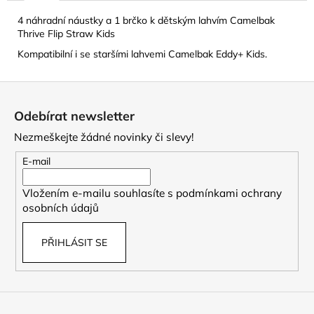
č
u
4 náhradní náustky a 1 brčko k dětským lahvím Camelbak
j
Thrive Flip Straw Kids
e
Kompatibilní i se staršími lahvemi Camelbak Eddy+ Kids.
m
e
Z
á
Odebírat newsletter
CAMELBAK
p
EDDY+
Nezmeškejte žádné novinky či slevy!
a
KIDS
400
t
E-mail
ML
í
DĚTSKÁ
LÁHEV
Vložením e-mailu souhlasíte s
podmínkami ochrany
SHARKS
osobních údajů
AND
RAYS
PŘIHLÁSIT SE
281
Kč
Původně:
469
Kč