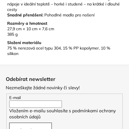
nápoje v ideální teplotě – horké i studené – na krátké i dlouhé
cesty
Snadné přenášení:
Pohodlné madlo pro nošení
Rozměry a hmotnost
27,9 cm × 10 cm × 7,6 cm
385 g
Složení materiálu
75 % nerezová ocel typu 304, 15 % PP kopolymer, 10 %
silikon
Z
á
Odebírat newsletter
p
Nezmeškejte žádné novinky či slevy!
a
t
E-mail
í
Vložením e-mailu souhlasíte s
podmínkami ochrany
osobních údajů