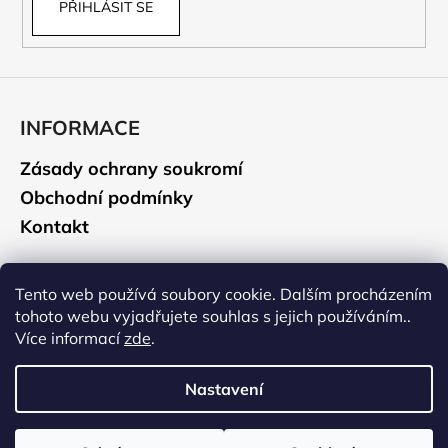
PŘIHLÁSIT SE
INFORMACE
Zásady ochrany soukromí
Obchodní podmínky
Kontakt
CAMELBAK
Tento web používá soubory cookie. Dalším procházením
tohoto webu vyjadřujete souhlas s jejich používáním..
Údržba a čištění
Více informací
zde
.
Historie značky
Nastavení
Vytvořil Shoptet