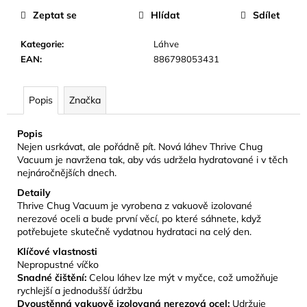
č
Zeptat se
Hlídat
Sdílet
u
j
Kategorie
:
Láhve
e
EAN
:
886798053431
m
e
Popis
Značka
CAMELBAK
EDDY+
Popis
KIDS
Nejen usrkávat, ale pořádně pít. Nová láhev Thrive Chug
400
Vacuum je navržena tak, aby vás udržela hydratované i v těch
ML
nejnáročnějších dnech.
DĚTSKÁ
LÁHEV
Detaily
SHARKS
Thrive Chug Vacuum je vyrobena z vakuově izolované
AND
nerezové oceli a bude první věcí, po které sáhnete, když
RAYS
potřebujete skutečně vydatnou hydrataci na celý den.
281
Klíčové vlastnosti
Kč
Původně:
Nepropustné víčko
469
Snadné čištění:
Celou láhev lze mýt v myčce, což umožňuje
Kč
rychlejší a jednodušší údržbu
Dvoustěnná vakuově izolovaná nerezová ocel:
Udržuje