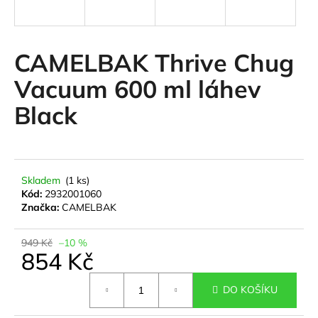
a
j
í
CAMELBAK Thrive Chug
t
Vacuum 600 ml láhev
?
Black
HLEDAT
Skladem
(1 ks)
Kód:
2932001060
Značka:
CAMELBAK
D
o
949 Kč
–10 %
854 Kč
p
o
Měrná
r
DO KOŠÍKU
cena:
u