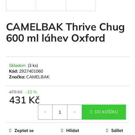
a
j
í
CAMELBAK Thrive Chug
t
600 ml láhev Oxford
?
Skladem
(3 ks)
HLEDAT
Kód:
2927401060
Značka:
CAMELBAK
479 Kč
–10 %
D
431 Kč
o
Měrná
p
DO KOŠÍKU
cena:
o
r
u
Zeptat se
Hlídat
Sdílet