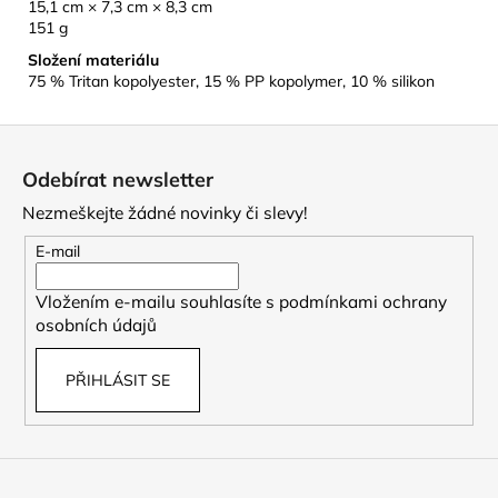
15,1 cm × 7,3 cm × 8,3 cm
151 g
Složení materiálu
75 % Tritan kopolyester, 15 % PP kopolymer, 10 % silikon
Z
á
Odebírat newsletter
p
Nezmeškejte žádné novinky či slevy!
a
t
E-mail
í
Vložením e-mailu souhlasíte s
podmínkami ochrany
osobních údajů
PŘIHLÁSIT SE