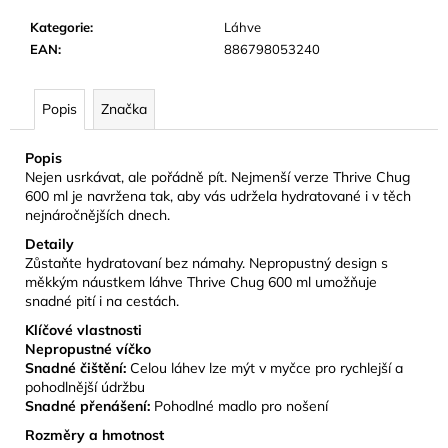
č
u
Kategorie
:
Láhve
j
EAN
:
886798053240
e
m
Popis
Značka
e
Popis
CAMELBAK
Nejen usrkávat, ale pořádně pít. Nejmenší verze Thrive Chug
EDDY+
600 ml je navržena tak, aby vás udržela hydratované i v těch
KIDS
nejnáročnějších dnech.
400
ML
Detaily
DĚTSKÁ
Zůstaňte hydratovaní bez námahy. Nepropustný design s
LÁHEV
měkkým náustkem láhve Thrive Chug 600 ml umožňuje
JUNGLE
snadné pití i na cestách.
ANIMALS
Klíčové vlastnosti
281
Nepropustné víčko
Kč
Snadné čištění:
Celou láhev lze mýt v myčce pro rychlejší a
Původně:
469
pohodlnější údržbu
Kč
Snadné přenášení:
Pohodlné madlo pro nošení
Rozměry a hmotnost