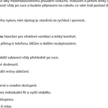
 díky maximalizovanému proudění vzduchu. Robustní a přitom lehký de
i vždy po ruce a budete připraveni na cokoliv, co vám trail postaví d
o nylonu mini ripstop je stavěná na rychlost i pevnost.
a:
Navržen pro efektivní ventilaci a lehký komfort.
řístup k telefonu, klíčům a dalším nezbytnostem.
další vybavení vždy přehledně po ruce.
né drobnosti.
ší vrstvy oblečení.
ná a snadno dostupná.
 individuální fit a vyšší stabilitu.
ístupnou.
 či mlze.