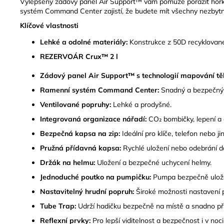
Vylepšený zádový panel Air Support™ vám pomůže porazit horko
systém Command Center zajistí, že budete mít všechny nezbytnost
Klíčové vlastnosti
Lehké a odolné materiály:
Konstrukce z 50D recyklovanéh
REZERVOÁR Crux™ 2 l
Zádový panel Air Support™ s technologií mapování těl
Ramenní systém Command Center:
Snadný a bezpečný p
Ventilované popruhy:
Lehké a prodyšné.
Integrovaná organizace nářadí:
CO₂ bombičky, lepení a 
Bezpečná kapsa na zip:
Ideální pro klíče, telefon nebo ji
Pružná přídavná kapsa:
Rychlé uložení nebo odebrání dal
Držák na helmu:
Uložení a bezpečné uchycení helmy.
Jednoduché poutko na pumpičku:
Pumpa bezpečně ulože
Nastavitelný hrudní popruh:
Široké možnosti nastavení pro
Tube Trap:
Udrží hadičku bezpečně na místě a snadno př
Reflexní prvky:
Pro lepší viditelnost a bezpečnost i v noci