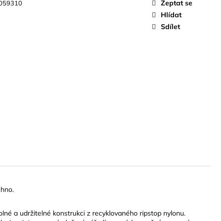
Zeptat se
059310
Hlídat
Sdílet
chno.
né a udržitelné konstrukci z recyklovaného ripstop nylonu.