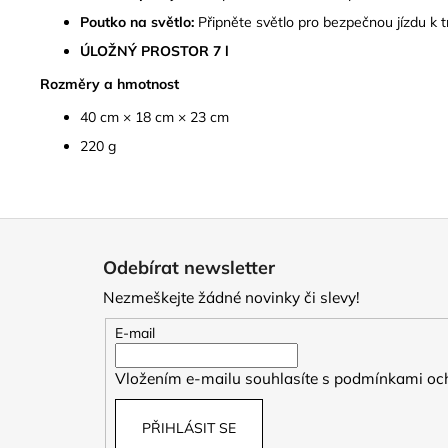
Poutko na světlo:
Připněte světlo pro bezpečnou jízdu k tra
ÚLOŽNÝ PROSTOR 7 l
Rozměry a hmotnost
40 cm × 18 cm × 23 cm
220 g
Z
á
Odebírat newsletter
p
Nezmeškejte žádné novinky či slevy!
a
t
E-mail
í
Vložením e-mailu souhlasíte s
podmínkami och
PŘIHLÁSIT SE