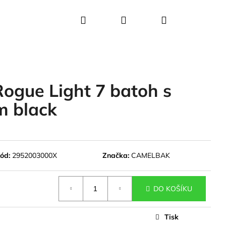
Hledat
Přihlášení
Nákupní
košík
gue Light 7 batoh s
m black
ód:
2952003000X
Značka:
CAMELBAK
DO KOŠÍKU
Tisk
VE KIDS BITE VALVE