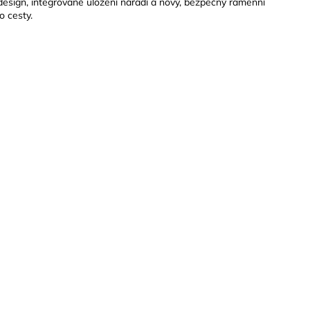
sign, integrované uložení nářadí a nový, bezpečný ramenní
o cesty.