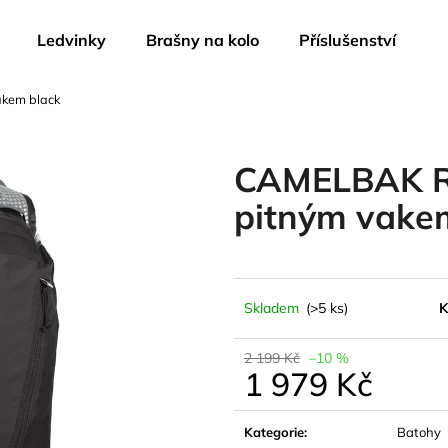
Ledvinky
Brašny na kolo
Příslušenství
akem black
Co potřebujete najít?
CAMELBAK Ro
HLEDAT
pitným vake
Doporučujeme
Skladem
(>5 ks)
K
2 199 Kč
–10 %
1 979 Kč
Měrná
cena:
CAMELBAK EDDY+ KIDS 400 ML
CAMELBAK THRI
Kategorie
:
Batohy