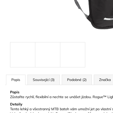
DĚTSKÁ LÁHEV SHARKS AND RAYS
281 Kč
Původně:
469 Kč
Popis
Související (3)
Podobné (2)
Značka
Popis
Zůstaňte rychlí, flexibilní a nechte se unášet jízdou. Rogue™ Light
Detaily
Tento lehký a všestranný MTB batoh vám umožní jet po vlastní s