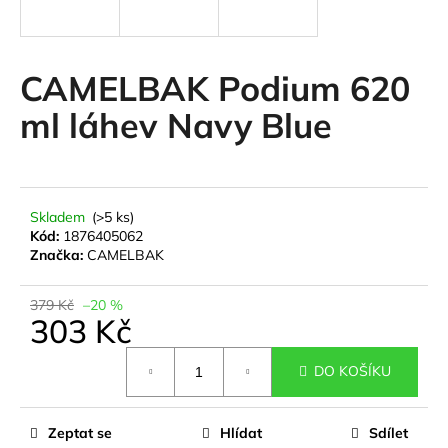
a
j
í
CAMELBAK Podium 620
t
ml láhev Navy Blue
?
Skladem
(>5 ks)
HLEDAT
Kód:
1876405062
Značka:
CAMELBAK
379 Kč
–20 %
D
303 Kč
o
Měrná
p
DO KOŠÍKU
cena:
o
r
u
Zeptat se
Hlídat
Sdílet