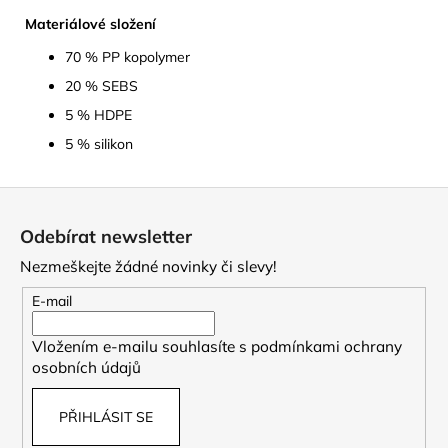
Materiálové složení
70 % PP kopolymer
20 % SEBS
5 % HDPE
5 % silikon
Z
á
Odebírat newsletter
p
Nezmeškejte žádné novinky či slevy!
a
t
E-mail
í
Vložením e-mailu souhlasíte s
podmínkami ochrany
osobních údajů
PŘIHLÁSIT SE