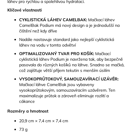
láhev pro rychlou a spolehlivou hydrataci.
Klíčové vlastnosti
CYKLISTICKÁ LÁHEV CAMELBAK:
Mačkací láhev
CamelBak Podium má nový design a je jednodušší na
čištění než kdy dříve
Nadále nastavuje standard jako nejlepší cyklistická
láhev na vodu v tomto odvětví
OPTIMALIZOVANÝ TVAR PRO KOŠÍK:
Mačkací
cyklistická láhev Podium je navržena tak, aby bezpečně
pasovala do různých košíků na láhve. Snadno se mačká,
což zajišťuje větší příjem tekutin s menším úsilím
VYSOKOPRŮTOKOVÝ, SAMOUZAVÍRACÍ UZÁVĚR:
Mačkací láhve CamelBak jsou vybaveny
vysokoprůtokovým, samouzavíracím uzávěrem. Ten
maximalizuje průtok a zároveň eliminuje rozlití a
cákance
Rozměry a hmotnost
20,9 cm × 7,4 cm × 7,4 cm
73 g