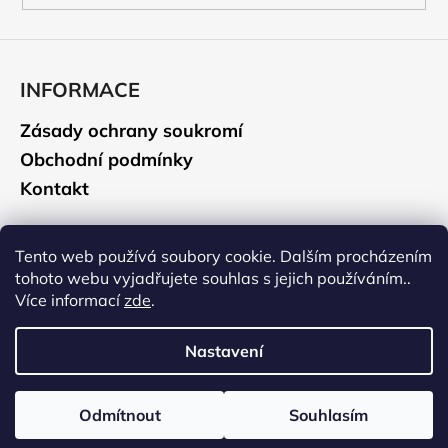
INFORMACE
Zásady ochrany soukromí
Obchodní podmínky
Kontakt
CAMELBAK
Tento web používá soubory cookie. Dalším procházením
tohoto webu vyjadřujete souhlas s jejich používáním..
Údržba a čištění
Více informací
zde
.
Historie značky
Nastavení
Vytvořil Shoptet
Odmítnout
Souhlasím
Copyright 2026
CAMELBAK.CZ
. Všechna práva vyhrazena.