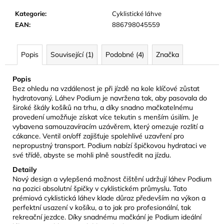
č
u
Kategorie
:
Cyklistické láhve
j
EAN
:
886798045559
e
m
Popis
Související (1)
Podobné (4)
Značka
e
Popis
CAMELBAK
Bez ohledu na vzdálenost je při jízdě na kole klíčové zůstat
EDDY+
hydratovaný. Láhev Podium je navržena tak, aby pasovala do
KIDS
široké škály košíků na trhu, a díky snadno mačkatelnému
400
provedení umožňuje získat více tekutin s menším úsilím. Je
ML
vybavena samouzavíracím uzávěrem, který omezuje rozlití a
DĚTSKÁ
cákance. Ventil on/off zajišťuje spolehlivé uzavření pro
LÁHEV
JUNGLE
nepropustný transport. Podium nabízí špičkovou hydrataci ve
ANIMALS
své třídě, abyste se mohli plně soustředit na jízdu.
281
Detaily
Kč
Nový design a vylepšená možnost čištění udržují láhev Podium
Původně:
na pozici absolutní špičky v cyklistickém průmyslu. Tato
469
prémiová cyklistická láhev klade důraz především na výkon a
Kč
perfektní usazení v košíku, a to jak pro profesionální, tak
rekreační jezdce. Díky snadnému mačkání je Podium ideální