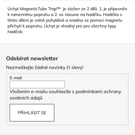
č
u
Úchyt MagneticTube Trap™ je složen ze 2 dílů. 1. je připevněn
j
k ramennímu popruhu a 2. se nasune na hadičku. Hadička s
e
tímto dílem je volně pohyblivá a snadno se pomocí magnetu
přichytí k popruhu. Úchyt je vhodný pro pro všechny typy
m
hadiček.
e
Z
CAMELBAK
á
EDDY+
Odebírat newsletter
p
KIDS
400
Nezmeškejte žádné novinky či slevy!
a
ML
t
DĚTSKÁ
E-mail
LÁHEV
í
JUNGLE
Vložením e-mailu souhlasíte s
podmínkami ochrany
ANIMALS
osobních údajů
281
Kč
Původně:
PŘIHLÁSIT SE
469
Kč