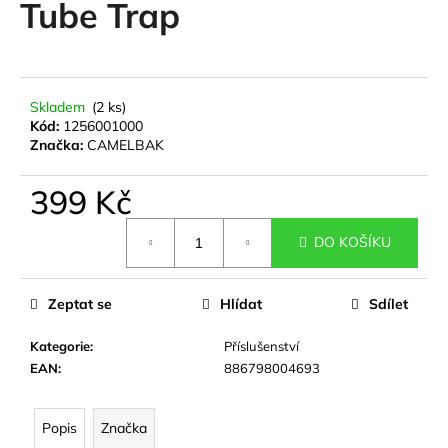
Tube Trap
a
j
í
t
Skladem
(2 ks)
?
Kód:
1256001000
Značka:
CAMELBAK
399 Kč
Měrná
HLEDAT
DO KOŠÍKU
cena:
Zeptat se
Hlídat
Sdílet
D
o
Kategorie
:
Příslušenství
p
EAN
:
886798004693
o
r
u
Popis
Značka