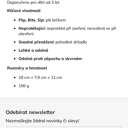
Doporučeno pro děti od 3 let.
Klíčové vlastnosti
Flip, Bite, Sip:
pití brčkem
Neprotékající:
neprotéká při zavření, nerozlévá se při
otevření
Snadné přenášení:
pohodlné držadlo
Lehká a odolná
Odolná proti zápachu a skvrnám
Rozměry a hmotnost
18 cm × 7,9 cm × 11 cm
156 g
Z
á
Odebírat newsletter
p
Nezmeškejte žádné novinky či slevy!
a