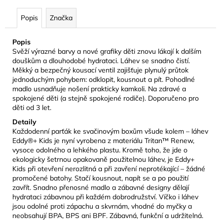
č
u
Popis
Značka
j
e
Popis
m
Svěží výrazné barvy a nové grafiky děti znovu lákají k dalším
e
douškům a dlouhodobé hydrataci. Láhev se snadno čistí.
Měkký a bezpečný kousací ventil zajišťuje plynulý průtok
jednoduchým pohybem: odklopit, kousnout a pít. Pohodlné
CAMELBAK
madlo usnadňuje nošení prakticky kamkoli. Na zdravé a
EDDY+
spokojené děti (a stejně spokojené rodiče). Doporučeno pro
KIDS
děti od 3 let.
400
ML
Detaily
DĚTSKÁ
Každodenní parťák ke svačinovým boxům všude kolem – láhev
LÁHEV
Eddy®+ Kids je nyní vyrobena z materiálu Tritan™ Renew,
JUNGLE
vysoce odolného a lehkého plastu. Kromě toho, že jde o
ANIMALS
ekologicky šetrnou opakovaně použitelnou láhev, je Eddy+
281
Kids při otevření nerozlitná a při zavření neprotékající – žádné
Kč
promočené batohy. Stačí kousnout, napít se a po použití
Původně:
zavřít. Snadno přenosné madlo a zábavné designy dělají
469
hydrataci zábavnou při každém dobrodružství. Víčko i láhev
Kč
jsou odolné proti zápachu a skvrnám, vhodné do myčky a
neobsahují BPA, BPS ani BPF. Zábavná, funkční a udržitelná.