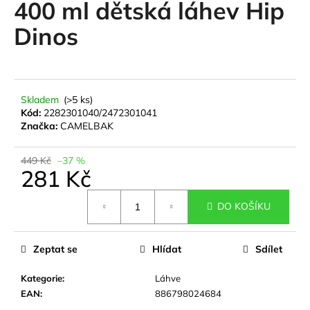
400 ml dětská láhev Hip
a
Dinos
j
í
t
?
Skladem
(>5 ks)
Kód:
2282301040/2472301041
Značka:
CAMELBAK
449 Kč
–37 %
HLEDAT
281 Kč
Měrná
DO KOŠÍKU
cena:
D
o
Zeptat se
Hlídat
Sdílet
p
o
Kategorie
:
Láhve
r
EAN
:
886798024684
u