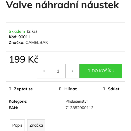
Valve náhradní náustek
a
j
í
t
Skladem
(2 ks)
?
Kód:
90011
Značka:
CAMELBAK
199 Kč
Měrná
HLEDAT
DO KOŠÍKU
cena:
Zeptat se
Hlídat
Sdílet
D
o
Kategorie
:
Příslušenství
p
EAN
:
713852900113
o
r
u
Popis
Značka