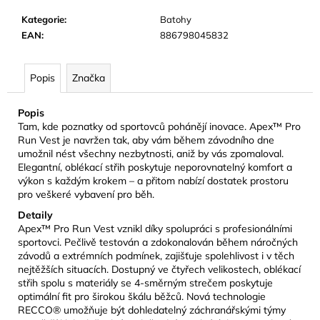
č
u
Kategorie
:
Batohy
j
EAN
:
886798045832
e
m
Popis
Značka
e
Popis
CAMELBAK
Tam, kde poznatky od sportovců pohánějí inovace. Apex™ Pro
EDDY+
Run Vest je navržen tak, aby vám během závodního dne
KIDS
umožnil nést všechny nezbytnosti, aniž by vás zpomaloval.
400
Elegantní, oblékací střih poskytuje neporovnatelný komfort a
ML
výkon s každým krokem – a přitom nabízí dostatek prostoru
DĚTSKÁ
pro veškeré vybavení pro běh.
LÁHEV
SHARKS
Detaily
AND
Apex™ Pro Run Vest vznikl díky spolupráci s profesionálními
RAYS
sportovci. Pečlivě testován a zdokonalován během náročných
281
závodů a extrémních podmínek, zajišťuje spolehlivost i v těch
Kč
nejtěžších situacích. Dostupný ve čtyřech velikostech, oblékací
Původně:
střih spolu s materiály se 4-směrným strečem poskytuje
469
optimální fit pro širokou škálu běžců. Nová technologie
Kč
RECCO® umožňuje být dohledatelný záchranářskými týmy