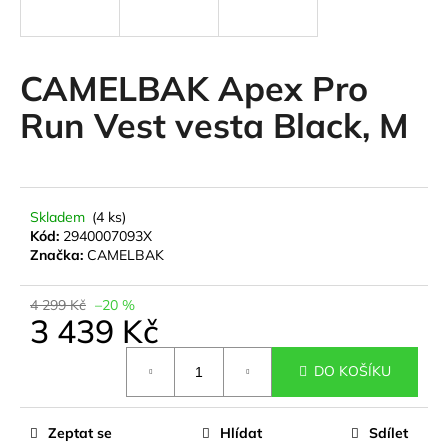
a
j
í
CAMELBAK Apex Pro
t
Run Vest vesta Black, M
?
Skladem
(4 ks)
HLEDAT
Kód:
2940007093X
Značka:
CAMELBAK
4 299 Kč
–20 %
D
3 439 Kč
o
Měrná
p
DO KOŠÍKU
cena:
o
r
u
Zeptat se
Hlídat
Sdílet