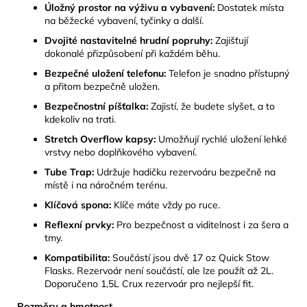
Úložný prostor na výživu a vybavení:
Dostatek místa
na běžecké vybavení, tyčinky a další.
Dvojité nastavitelné hrudní popruhy:
Zajišťují
dokonalé přizpůsobení při každém běhu.
Bezpečné uložení telefonu:
Telefon je snadno přístupný
a přitom bezpečně uložen.
Bezpečnostní píšťalka:
Zajistí, že budete slyšet, a to
kdekoliv na trati.
Stretch Overflow kapsy:
Umožňují rychlé uložení lehké
vrstvy nebo doplňkového vybavení.
Tube Trap:
Udržuje hadičku rezervoáru bezpečně na
místě i na náročném terénu.
Klíčová spona:
Klíče máte vždy po ruce.
Reflexní prvky:
Pro bezpečnost a viditelnost i za šera a
tmy.
Kompatibilita:
Součástí jsou dvě 17 oz Quick Stow
Flasks. Rezervoár není součástí, ale lze použít až 2L.
Doporučeno 1,5L Crux rezervoár pro nejlepší fit.
Rozměry a hmotnost