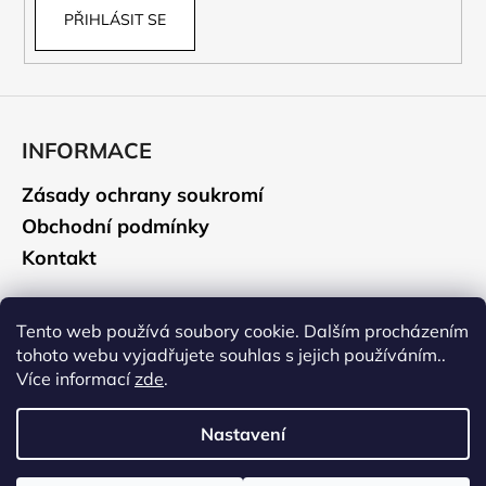
PŘIHLÁSIT SE
INFORMACE
Zásady ochrany soukromí
Obchodní podmínky
Kontakt
CAMELBAK
Tento web používá soubory cookie. Dalším procházením
tohoto webu vyjadřujete souhlas s jejich používáním..
Údržba a čištění
Více informací
zde
.
Historie značky
Nastavení
Vytvořil Shoptet