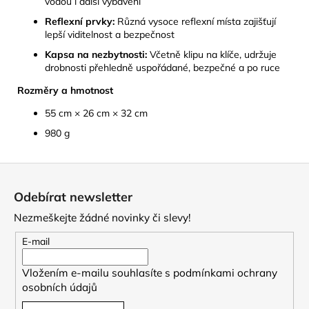
vodou i další vybavení
Reflexní prvky:
Různá vysoce reflexní místa zajišťují
lepší viditelnost a bezpečnost
Kapsa na nezbytnosti:
Včetně klipu na klíče, udržuje
drobnosti přehledně uspořádané, bezpečné a po ruce
Rozměry a hmotnost
55 cm × 26 cm × 32 cm
980 g
Z
á
Odebírat newsletter
p
Nezmeškejte žádné novinky či slevy!
a
t
E-mail
í
Vložením e-mailu souhlasíte s
podmínkami ochrany
osobních údajů