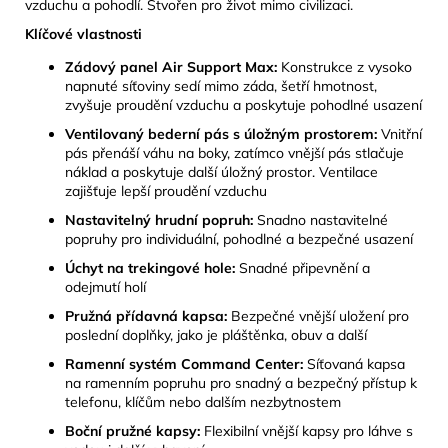
vzduchu a pohodlí. Stvořen pro život mimo civilizaci.
Klíčové vlastnosti
Zádový panel Air Support Max:
Konstrukce z vysoko
napnuté síťoviny sedí mimo záda, šetří hmotnost,
zvyšuje proudění vzduchu a poskytuje pohodlné usazení
Ventilovaný bederní pás s úložným prostorem:
Vnitřní
pás přenáší váhu na boky, zatímco vnější pás stlačuje
náklad a poskytuje další úložný prostor. Ventilace
zajišťuje lepší proudění vzduchu
Nastavitelný hrudní popruh:
Snadno nastavitelné
popruhy pro individuální, pohodlné a bezpečné usazení
Úchyt na trekingové hole:
Snadné připevnění a
odejmutí holí
Pružná přídavná kapsa:
Bezpečné vnější uložení pro
poslední doplňky, jako je pláštěnka, obuv a další
Ramenní systém Command Center:
Síťovaná kapsa
na ramenním popruhu pro snadný a bezpečný přístup k
telefonu, klíčům nebo dalším nezbytnostem
Boční pružné kapsy:
Flexibilní vnější kapsy pro láhve s