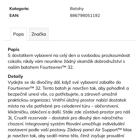
č
u
Kategorie
:
Batohy
j
EAN
:
886798051192
e
m
Popis
Značka
e
Popis
CAMELBAK
S dostatkem vybavení na celý den a svobodou prozkoumávat
THRIVE
cokoliv, nikdy vám neunikne žádný okamžik dobrodružství s
KIDS
naším batohem Fourteener™ 32.
BITE
VALVE
Detaily
MULTI-
Vydejte se do divočiny dál, když své vybavení zabalíte do
COLOR
Fourteener™ 32. Tento batoh je navržen tak, aby pohodlně a
429
bezpečně unesl vše, co potřebujete, a zároveň umožnil
Kč
praktickou organizaci. Vnitřní úložný prostor nabízí dostatek
místa na vše potřebné pro celodenní túru – občerstvení,
lékárničku, oblečení a další. Stále zde zůstává prostor pro náš
3L Crux® rezervoár – dostatek pro dlouhý den náročného
chození. Integrovaný systém fitování umožňuje individuální
nastavení podle vaší postavy. Zádový panel Air Support™ Max
je navržen tak, aby seděl mimo tělo, čímž zvyšuje proudění