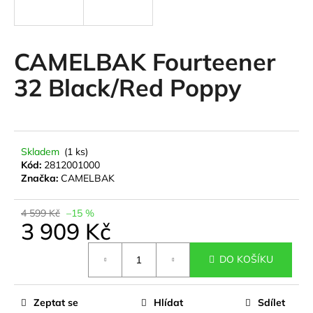
a
j
í
CAMELBAK Fourteener
t
32 Black/Red Poppy
?
Skladem
(1 ks)
HLEDAT
Kód:
2812001000
Značka:
CAMELBAK
4 599 Kč
–15 %
D
3 909 Kč
o
Měrná
p
DO KOŠÍKU
cena:
o
r
u
Zeptat se
Hlídat
Sdílet