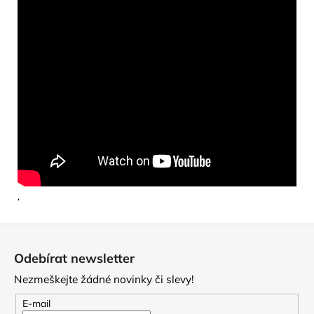
,
Z
á
Odebírat newsletter
p
Nezmeškejte žádné novinky či slevy!
a
t
E-mail