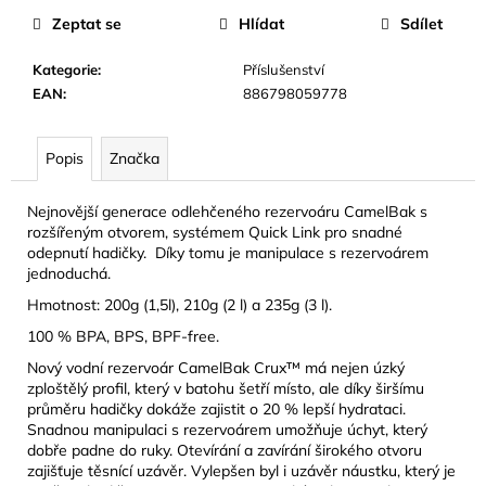
č
Zeptat se
Hlídat
Sdílet
u
j
Kategorie
:
Příslušenství
e
EAN
:
886798059778
m
e
Popis
Značka
CAMELBAK
EDDY+
Nejnovější generace odlehčeného rezervoáru CamelBak s
KIDS
rozšířeným otvorem, systémem Quick Link pro snadné
400
odepnutí hadičky. Díky tomu je manipulace s rezervoárem
ML
jednoduchá.
DĚTSKÁ
LÁHEV
Hmotnost: 200g (1,5l), 210g (2 l) a 235g (3 l).
HIP
DINOS
100 % BPA, BPS, BPF-free.
281
Nový vodní rezervoár CamelBak Crux™ má nejen úzký
Kč
zploštělý profil, který v batohu šetří místo, ale díky širšímu
Původně:
průměru hadičky dokáže zajistit o 20 % lepší hydrataci.
449
Snadnou manipulaci s rezervoárem umožňuje úchyt, který
Kč
dobře padne do ruky. Otevírání a zavírání širokého otvoru
zajišťuje těsnící uzávěr. Vylepšen byl i uzávěr náustku, který je