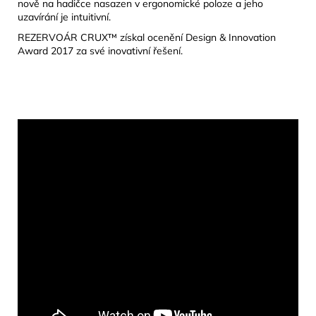
nově na hadičce nasazen v ergonomické poloze a jeho
uzavírání je intuitivní.
REZERVOÁR CRUX™ získal ocenění Design & Innovation
Award 2017 za své inovativní řešení.