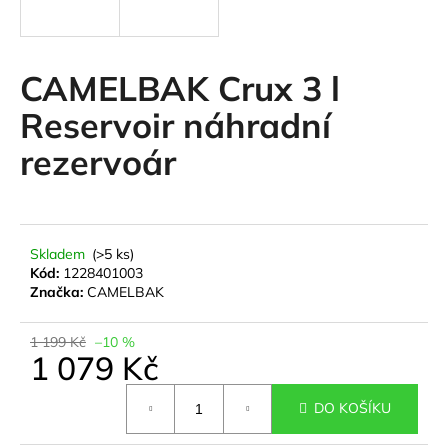
a
j
í
CAMELBAK Crux 3 l
t
Reservoir náhradní
?
rezervoár
HLEDAT
Skladem
(>5 ks)
Kód:
1228401003
Značka:
CAMELBAK
D
o
1 199 Kč
–10 %
1 079 Kč
p
o
Měrná
r
DO KOŠÍKU
cena:
u